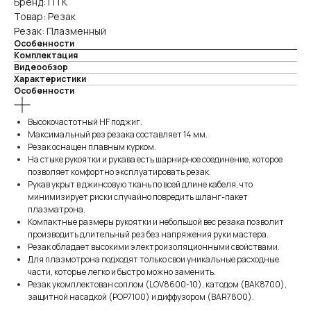
Бренд: ПТК
Товар: Резак
Резак: Плазменный
Особенности
Комплектация
Видеообзор
Характеристики
Особенности
Высокочастотный HF поджиг.
Максимальный рез резака составляет 14 мм.
Резак оснащен плавным курком.
На стыке рукоятки и рукава есть шарнирное соединение, которое
позволяет комфортно эксплуатировать резак.
Рукав укрыт в джинсовую ткань по всей длине кабеля, что
минимизирует риски случайно повредить шланг-пакет
плазматрона.
Компактные размеры рукоятки и небольшой вес резака позволит
производить длительный рез без напряжения руки мастера.
Резак обладает высокими электроизоляционными свойствами.
Для плазмотрона подходят только свои уникальные расходные
части, которые легко и быстро можно заменить.
Резак укомплектован соплом (LOV8600-10), катодом (BAK8700),
защитной насадкой (POP7100) и диффузором (BAR7800).