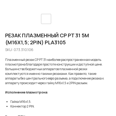
РЕЗАК ПЛАЗМЕННЫЙ CP PT 31 5М
(M16Х1,5; 2PIN) PLA3105
SKU:
073.310.106
Плазменный резак CP PT 31 наиболее распространенная модель
плазмотрона благодаря простоте конструкции и доступной цене.
Большинство бюджетных аппаратов плазменной резки
комплектуются именно такими резаками. Как правило, такие
аппараты без центрального евро разъема, а подключение резака к
аппарату происходит через гайку M16х1,5 и 2PIN разъем.
Исполнение плазмотрона:
Гайка M16х1,5.
Коннектор 2 PIN.