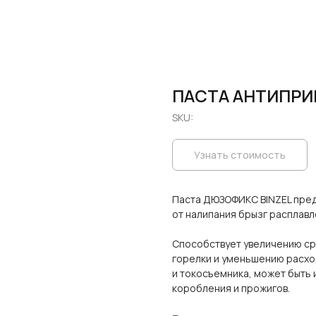
ПАСТА АНТИПРИ
SKU:
Узнать стоимость
Паста ДЮЗОФИКС BINZEL пред
от налипания брызг расплавл
Способствует увеличению с
горелки и уменьшению расход
и токосъемника, может быть 
коробления и прожигов.