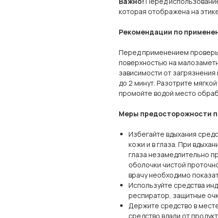
Важно!
Перед использование
которая отображена на этике
Рекомендации по примене
Перед применением проверь
поверхностью на малозаметно
зависимости от загрязнения 
до 2 минут. Разотрите мягкой
промойте водой место обраб
Меры предосторожности п
Избегайте вдыхания средс
кожи и в глаза. При вдыха
глаза незамедлительно п
оболочки чистой проточно
врачу необходимо показать
Используйте средства инд
респиратор, защитные очк
Держите средство в месте
средство вдали от продукт