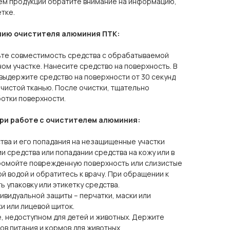
м продукции обратите внимание на информацию,
тке.
нию очистителя алюминия ПТК:
те совместимость средства с обрабатываемой
м участке. Нанесите средство на поверхность. В
выдержите средство на поверхности от 30 секунд
 чистой тканью. После очистки, тщательно
отки поверхности.
ри работе с очистителем алюминия:
тва и его попадания на незащищенные участки
нии средства или попадании средства на кожу или в
ромойте поврежденную поверхность или слизистые
й водой и обратитесь к врачу. При обращении к
 упаковку или этикетку средства.
ивидуальной защиты – перчатки, маски или
и или лицевой щиток.
, недоступном для детей и животных. Держите
ов питания и кормов для животных.