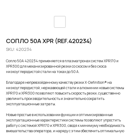
СОПЛО 50А XPR (REF.420234)
SKU:
420234
Сопло 50А 420234 применяется в плазматронах систем XPR170 и
XPR300 для механизированной резки со скосом и без скоса
низкоуглеродистой стали на токах до 50 А.
Благодаря непревзойденному качеству резки X-Definition® на
низкоуглеродистой, нержавеющей стали и алюминии новые системы
XPR170 и XPR300 позволяют повысить скорость резки, существенно
увеличить производительность и значительно сократить
эксплуатационные затраты.
Новые простые в использовании функции и оптимизированные
эксплуатационные характеристики системы позволяют упростить
работу с системой XPR170 и XPR300, сводя к минимуму необходимость
вмешательства оператора, и наряду с этим обеспечить оптимальную