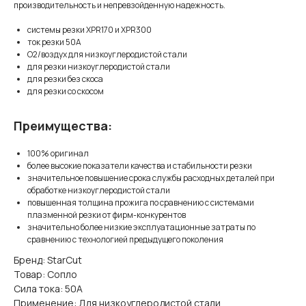
производительность и непревзойденную надежность.
системы резки XPR170 и XPR300
ток резки 50A
O2/воздух для низкоуглеродистой стали
для резки низкоуглеродистой стали
для резки без скоса
для резки со скосом
Преимущества:
100% оригинал
более высокие показатели качества и стабильности резки
значительное повышение срока службы расходных деталей при
обработке низкоуглеродистой стали
повышенная толщина прожига по сравнению с системами
плазменной резки от фирм-конкурентов
значительно более низкие эксплуатационные затраты по
сравнению с технологией предыдущего поколения
Бренд: StarCut
Товар: Сопло
Сила тока: 50А
Применение: Для низкоуглеродистой стали