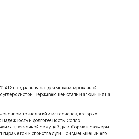
.401.412 предназначено для механизированной
коуглеродистой, нержавеющей стали и алюминия на
именением технологий и материалов, которые
о надежность и долговечность. Сопло
ания плазменной режущей дуги. Форма и размеры
 параметры и свойства дуги. При уменьшении его