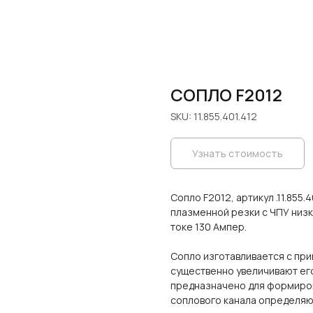
СОПЛО F2012
SKU:
11.855.401.412
Узнать стоимость
Сопло F2012, артикул .11.855
плазменной резки с ЧПУ низ
токе 130 Ампер.
Сопло изготавливается с пр
существенно увеличивают ег
предназначено для формиров
соплового канала определяют