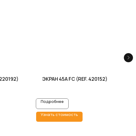
220192)
ЭКРАН 45A FС (REF. 420152)
ЭК
Подробнее
П
Узнать стоимость
У