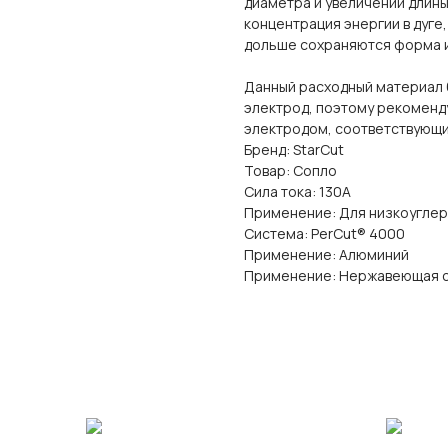
диаметра и увеличении длин
концентрация энергии в дуге
дольше сохраняются форма и
Данный расходный материал б
электрод, поэтому рекоменду
электродом, соответствующи
Бренд: StarCut
Товар: Сопло
Сила тока: 130А
Применение: Для низкоуглер
Система: PerCut® 4000
Применение: Алюминий
Применение: Нержавеющая 