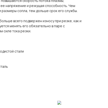
ы повышаются скорость потока плазмы,
, ее напряжение и режущая способность. Чем
 размеры сопла, тем дольше срок его службы.
ольше всего подвержен износу при резке, как и
ется менять его обязательно в паре с
м силе тока резки.
одистой стали
сталь