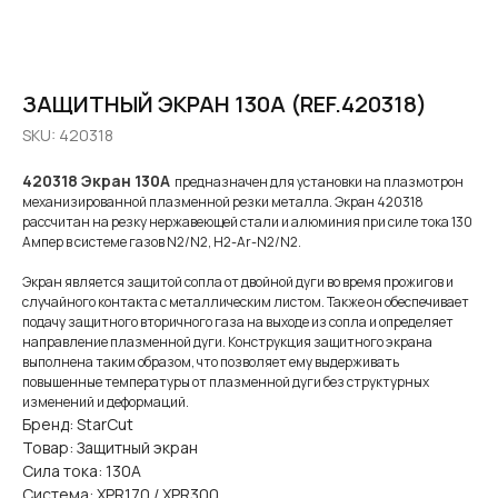
ЗАЩИТНЫЙ ЭКРАН 130А (REF.420318)
SKU:
420318
420318 Экран 130А
предназначен для установки на плазмотрон
механизированной плазменной резки металла. Экран 420318
рассчитан на резку нержавеющей стали и алюминия при силе тока 130
Ампер в системе газов N2/N2, H2-Ar-N2/N2.
Экран является защитой сопла от двойной дуги во время прожигов и
случайного контакта с металлическим листом. Также он обеспечивает
подачу защитного вторичного газа на выходе из сопла и определяет
направление плазменной дуги. Конструкция защитного экрана
выполнена таким образом, что позволяет ему выдерживать
повышенные температуры от плазменной дуги без структурных
изменений и деформаций.
Бренд: StarCut
Товар: Защитный экран
Сила тока: 130А
Система: XPR170 / XPR300