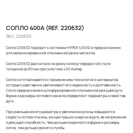
СОПЛО 400A (REF. 220632)
SKU:
220632
Сопло 220632 подходит к системам HYPER 400XD и предназначено
для механизированной плазменной резки металла.
Сопло 220632 рассчитано на резку низкоуглеродистой стали
толщиной до 80 мм при силе тока 400 Ампер.
Сопло изготавливается с применением технологий и материалов,
которые существенно увеличивают его надежность и долговечность.
Сопло предназначено для формирования плазменной режущей дуги.
Форма и размеры соплового канала определяют параметры и свойства
дуги.
При уменьшении его диаметра и увеличении длины повышаются
скорость потока плазмы, концентрация энергии в дуге, ее напряжение
и режущая способность. Чем дольше сохраняются форма и размеры
сопла, тем дольше срок его службы.