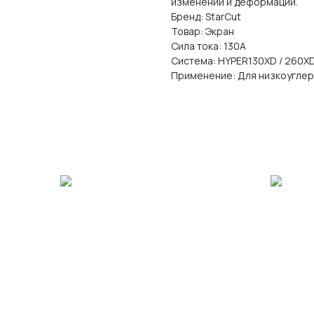
изменений и деформаций.
Бренд: StarCut
Товар: Экран
Сила тока: 130А
Система: HYPER130XD / 260X
Применение: Для низкоуглер