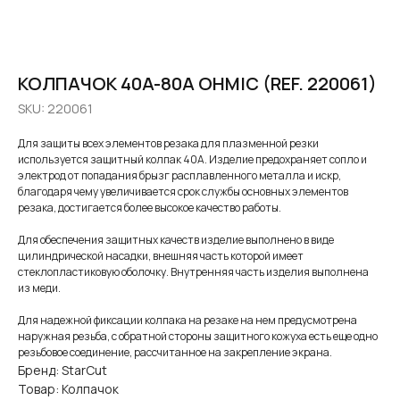
КОЛПАЧОК 40A-80A OHMIC (REF. 220061)
SKU:
220061
Для защиты всех элементов резака для плазменной резки
используется защитный колпак 40A. Изделие предохраняет сопло и
электрод от попадания брызг расплавленного металла и искр,
благодаря чему увеличивается срок службы основных элементов
резака, достигается более высокое качество работы.
Для обеспечения защитных качеств изделие выполнено в виде
цилиндрической насадки, внешняя часть которой имеет
стеклопластиковую оболочку. Внутренняя часть изделия выполнена
из меди.
Для надежной фиксации колпака на резаке на нем предусмотрена
наружная резьба, с обратной стороны защитного кожуха есть еще одно
резьбовое соединение, рассчитанное на закрепление экрана.
Бренд: StarCut
Товар: Колпачок