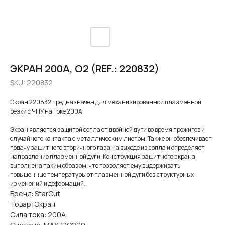
ЭКРАН 200A, O2 (REF.: 220832)
SKU:
220832
Экран 220832 предназначен для механизированной плазменной
резки с ЧПУ на токе 200А.
Экран является защитой сопла от двойной дуги во время прожигов и
случайного контакта с металлическим листом. Также он обеспечивает
подачу защитного вторичного газа на выходе из сопла и определяет
направление плазменной дуги. Конструкция защитного экрана
выполнена таким образом, что позволяет ему выдерживать
повышенные температуры от плазменной дуги без структурных
изменений и деформаций.
Бренд: StarCut
Товар: Экран
Сила тока: 200А