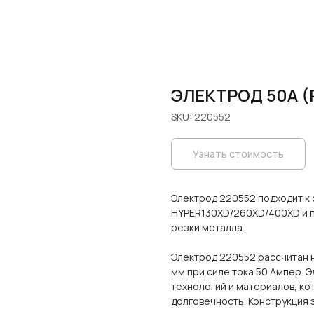
ЭЛЕКТРОД 50A (R
SKU:
220552
Узнать стоимость
Электрод 220552 подходит к 
HYPER130XD/260XD/400XD и 
резки металла.
Электрод 220552 рассчитан н
мм при силе тока 50 Ампер. 
технологий и материалов, ко
долговечность. Конструкция