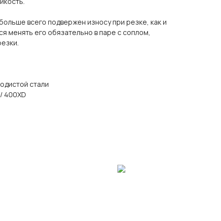
ойкость.
ольше всего подвержен износу при резке, как и
я менять его обязательно в паре с соплом,
резки.
одистой стали
/ 400XD