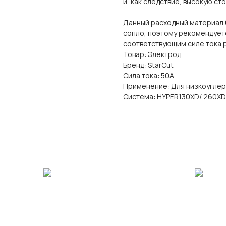
и, как следствие, высокую ст
Данный расходный материал б
сопло, поэтому рекомендуетс
соответствующим силе тока 
Товар: Электрод
Бренд: StarCut
Сила тока: 50А
Применение: Для низкоуглер
Система: HYPER130XD/ 260XD