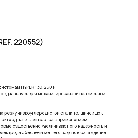
EF. 220552)
системам HYPER 130/260 и
предназначен для механизированной плазменной
а резку низкоуглеродистой стали толщиной до 8
Электрод изготавливается с применением
торые существенно увеличивают его надежность и
 электрода обеспечивает его водяное охлаждение