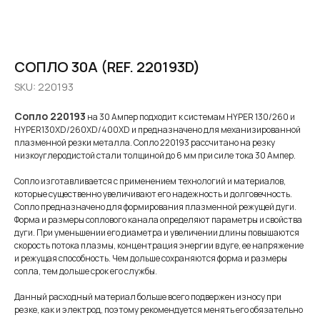
СОПЛО 30A (REF. 220193D)
SKU:
220193
Сопло 220193
на 30 Ампер подходит к системам HYPER 130/260 и
HYPER130XD/260XD/400XD и предназначено для механизированной
плазменной резки металла. Сопло 220193 рассчитано на резку
низкоуглеродистой стали толщиной до 6 мм при силе тока 30 Ампер.
Сопло изготавливается с применением технологий и материалов,
которые существенно увеличивают его надежность и долговечность.
Сопло предназначено для формирования плазменной режущей дуги.
Форма и размеры соплового канала определяют параметры и свойства
дуги. При уменьшении его диаметра и увеличении длины повышаются
скорость потока плазмы, концентрация энергии в дуге, ее напряжение
и режущая способность. Чем дольше сохраняются форма и размеры
сопла, тем дольше срок его службы.
Данный расходный материал больше всего подвержен износу при
резке, как и электрод, поэтому рекомендуется менять его обязательно