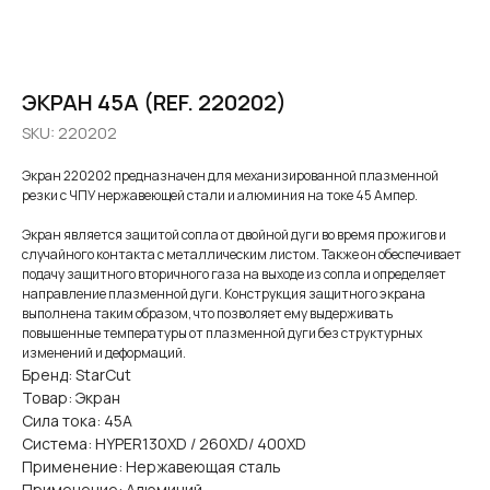
ЭКРАН 45A (REF. 220202)
SKU:
220202
Экран 220202 предназначен для механизированной плазменной
резки с ЧПУ нержавеющей стали и алюминия на токе 45 Ампер.
Экран является защитой сопла от двойной дуги во время прожигов и
случайного контакта с металлическим листом. Также он обеспечивает
подачу защитного вторичного газа на выходе из сопла и определяет
направление плазменной дуги. Конструкция защитного экрана
выполнена таким образом, что позволяет ему выдерживать
повышенные температуры от плазменной дуги без структурных
изменений и деформаций.
Бренд: StarCut
Товар: Экран
Сила тока: 45А
Система: HYPER130XD / 260XD/ 400XD
Применение: Нержавеющая сталь
Применение: Алюминий