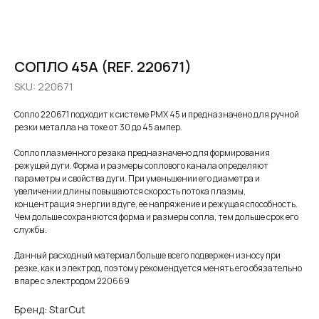
СОПЛО 45A (REF. 220671)
SKU:
220671
Сопло 220671 подходит к системе PMX 45 и предназначено для ручной
резки металла на токе от 30 до 45 ампер.
Сопло плазменного резака предназначено для формирования
режущей дуги. Форма и размеры соплового канала определяют
параметры и свойства дуги. При уменьшении его диаметра и
увеличении длины повышаются скорость потока плазмы,
концентрация энергии в дуге, ее напряжение и режущая способность.
Чем дольше сохраняются форма и размеры сопла, тем дольше срок его
службы.
Данный расходный материал больше всего подвержен износу при
резке, как и электрод, поэтому рекомендуется менять его обязательно
в паре с электродом 220669
Бренд: StarCut