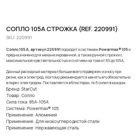
СОПЛО 105A СТРОЖКА (REF. 220991)
SKU:
220991
Сопло 105 А, артикул 220991
подходит к системам
Powermax® 105
и
предназначено для механизированной, а также ручной строжки с
максимальной чувствительностью и снятием на токе от 85 до 105А.
Данный расходный материал больше всего подвержен износу при
резке, как и электрод, поэтому рекомендуется менять его обязательно
в паре с электродом. Поставляется в блистерах, по 5 сопел в каждом.
Бренд: StarCut
Товар: Сопло
Сила тока: 85А-105А
Система: Powermax® 105
Применение: Алюминий
Применение: Для низкоуглеродистой стали
Применение: Нержавеющая сталь