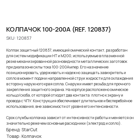
КОЛПАЧОК 100-200А (REF. 120837)
SKU:
120837
Колпак защитный 120837, имеющий омический контакт, разработан
для систем модификации HT и M200, используемые в плазменной
резке механизированной разновидности металлических заготовок
при диапазоне силы тока 100-200Ампер. Его назначение
позиционировать, удерживать и надежно защищать завихритель и
сопло в момент подачи направленной струи жидкости для охлаждения
в сторону наружного края сопла. Снаружи имеет резьба для прочного
закрепления защитного экрана. На корпусе расположено омическое
кольцо/скоба, от которой отходят два контакта: плотно к экрану и
провода с ЧПУ. Конструкция обеспечивает длительное и бесперебойное
использования, вне зависимости от уровня его интенсивности.
Срок службы колпачка зависит от интенсивности работы и меняется он
значительно реже чем основные расходники (электрод и сопло).
Бренд: StarCut
Товар: Колпачок