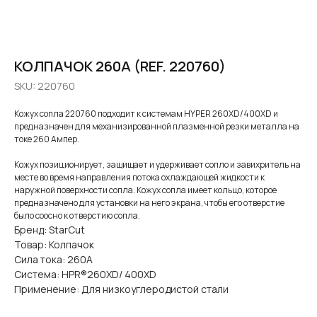
КОЛПАЧОК 260A (REF. 220760)
SKU:
220760
Кожух сопла 220760 подходит к системам HYPER 260XD/400XD и
предназначен для механизированной плазменной резки металла на
токе 260 Ампер.
Кожух позиционирует, защищает и удерживает сопло и завихритель на
месте во время направления потока охлаждающей жидкости к
наружной поверхности сопла. Кожух сопла имеет кольцо, которое
предназначено для установки на него экрана, чтобы его отверстие
было соосно к отверстию сопла.
Бренд: StarCut
Товар: Колпачок
Сила тока: 260А
Система: HPR®260XD/ 400XD
Применение: Для низкоуглеродистой стали