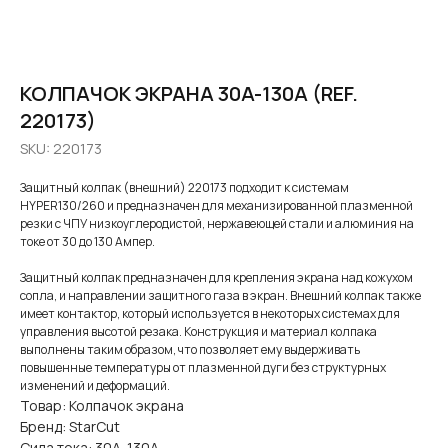
КОЛПАЧОК ЭКРАНА 30A-130A (REF.
220173)
SKU:
220173
Защитный колпак (внешний) 220173 подходит к системам
HYPER130/260 и предназначен для механизированной плазменной
резки с ЧПУ низкоуглеродистой, нержавеющей стали и алюминия на
токе от 30 до 130 Ампер.
Защитный колпак предназначен для крепления экрана над кожухом
сопла, и направлении защитного газа в экран. Внешний колпак также
имеет контактор, который используется в некоторых системах для
управления высотой резака. Конструкция и материал колпака
выполнены таким образом, что позволяет ему выдерживать
повышенные температуры от плазменной дуги без структурных
изменений и деформаций.
Товар: Колпачок экрана
Бренд: StarCut
Сила тока: 30А-130А