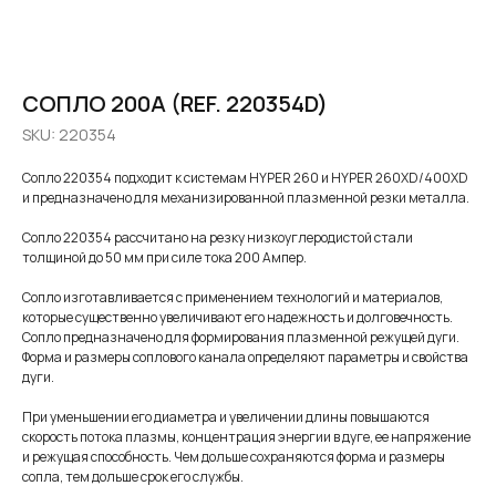
СОПЛО 200A (REF. 220354D)
SKU:
220354
Сопло 220354 подходит к системам HYPER 260 и HYPER 260XD/400XD
и предназначено для механизированной плазменной резки металла.
Сопло 220354 рассчитано на резку низкоуглеродистой стали
толщиной до 50 мм при силе тока 200 Ампер.
Сопло изготавливается с применением технологий и материалов,
которые существенно увеличивают его надежность и долговечность.
Сопло предназначено для формирования плазменной режущей дуги.
Форма и размеры соплового канала определяют параметры и свойства
дуги.
При уменьшении его диаметра и увеличении длины повышаются
скорость потока плазмы, концентрация энергии в дуге, ее напряжение
и режущая способность. Чем дольше сохраняются форма и размеры
сопла, тем дольше срок его службы.