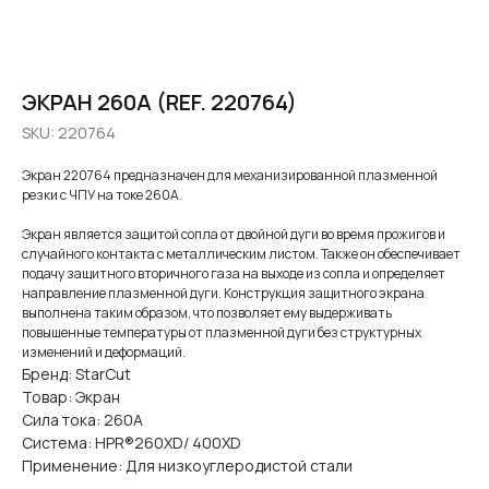
ЭКРАН 260A (REF. 220764)
SKU:
220764
Экран 220764 предназначен для механизированной плазменной
резки с ЧПУ на токе 260А.
Экран является защитой сопла от двойной дуги во время прожигов и
случайного контакта с металлическим листом. Также он обеспечивает
подачу защитного вторичного газа на выходе из сопла и определяет
направление плазменной дуги. Конструкция защитного экрана
выполнена таким образом, что позволяет ему выдерживать
повышенные температуры от плазменной дуги без структурных
изменений и деформаций.
Бренд: StarCut
Товар: Экран
Сила тока: 260А
Система: HPR®260XD/ 400XD
Применение: Для низкоуглеродистой стали