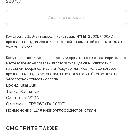
220757
Узнать стоимость
Кожух сопла 220757 подходит к системам HYPER 260XD/400XD и
предназначен для механизированной плазменной резки металла на
токе 200 Ампер.
Кожух позиционирует, защищает и удерживает сопло и завихритель на
месте во время направления потока охлаждающей жидкости к
наружной поверхности сопла. Кожух сопла имеет кольцо, которое
предназначено для установки на него экрана, чтобы его отверстие
было соосно к отверстию сопла.
Бренд: StarCut
Товар: Колпачок
Сила тока: 200А
Система: HPR®260XD/ 400XD
Применение: Для низкоуглеродистой стали
СМОТРИТЕ ТАКЖЕ