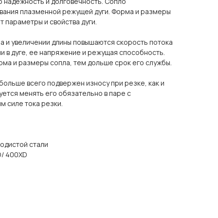
о надежность и долговечность. Сопло
ания плазменной режущей дуги. Форма и размеры
 параметры и свойства дуги.
а и увеличении длины повышаются скорость потока
и в дуге, ее напряжение и режущая способность.
ма и размеры сопла, тем дольше срок его службы.
ольше всего подвержен износу при резке, как и
ется менять его обязательно в паре с
м силе тока резки.
одистой стали
D/ 400XD