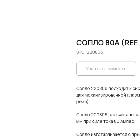
СОПЛО 80A (REF.
SKU:
220806
Узнать стоимость
Сопло 220806 подходит к си
для механизированной плазм
реза).
Сопло 220806 рассчитано на
мм при силе тока 80 Ампер.
Сопло изготавливается с пр