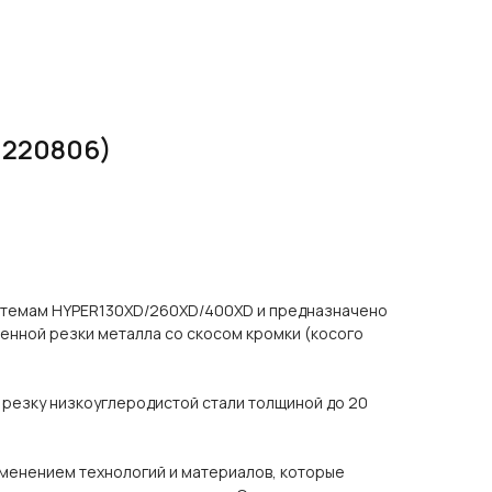
 220806)
стемам HYPER130XD/260XD/400XD и предназначено
енной резки металла со скосом кромки (косого
 резку низкоуглеродистой стали толщиной до 20
именением технологий и материалов, которые