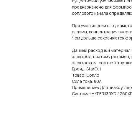
существенно увеличивают ег
предназначено для формиров
соплового канала определяют
При уменьшении его диаметр
плазмы, концентрация энерги
Чем дольше сохраняются фор
Данный расходный материал б
электрод, поэтому рекоменду
электродом, соответствующи
Бренд: StarCut
Товар: Сопло
Сила тока: 80А
Применение: Для низкоуглер
Система: HYPER130XD / 260X