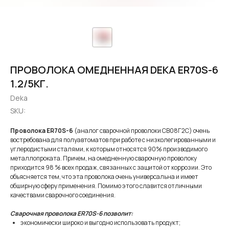
ПРОВОЛОКА ОМЕДНЕННАЯ DEKA ER70S-6
1.2/5КГ.
Deka
SKU:
Проволока ER70S-6
(аналог сварочной проволоки СВ08Г2С) очень
востребована для полуавтоматов при работе с низколегированными и
углеродистыми сталями, к которым относятся 90% производимого
металлопроката. Причем, на омедненную сварочную проволоку
приходится 98 % всех продаж, связанных с защитой от коррозии. Это
объясняется тем, что эта проволока очень универсальна и имеет
обширную сферу применения. Помимо этого славится отличными
качествами сварочного соединения.
Сварочная проволока ER70S-6 позволит:
экономически широко и выгодно использовать продукт;