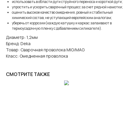
использовать в области дуги струйного переноса и короткой дуги;
упростить и ускорить сварочный процесс за счет рядной намотки;
оценить высокое качество омеднения, ровный и стабильный
химический состав, не уступающий европейским аналогам;
уберечь от коррозии(каждую катушку и каркас запаивают в
термоусадочную пленку с добавлением силикагеля).
Диаметр: 1,2мм
Бренд: Deka
Товар: Сварочная проволока MIG/MAG
Класс: Омедненная проволока
СМОТРИТЕ ТАКЖЕ