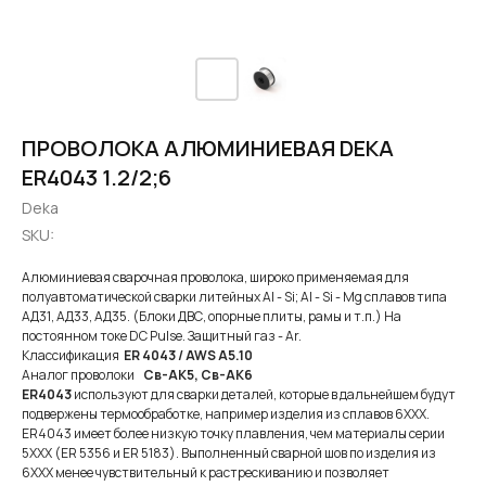
ПРОВОЛОКА АЛЮМИНИЕВАЯ DEKA
ER4043 1.2/2;6
Deka
SKU:
Алюминиевая сварочная проволока, широко применяемая для
полуавтоматической сварки литейных Al - Si; Al - Si - Mg сплавов типа
АД31, АД33, АД35. (Блоки ДВС, опорные плиты, рамы и т.п.) На
постоянном токе DC Pulse. Защитный газ - Ar.
Классификация
ER 4043 / AWS A5.10
Аналог проволоки
Св-АК5, Св-АК6
ER4043
используют для сварки деталей, которые в дальнейшем будут
подвержены термообработке, например изделия из сплавов 6ХХХ.
ER4043 имеет более низкую точку плавления, чем материалы серии
5ХХХ (ER 5356 и ER 5183). Выполненный сварной шов по изделия из
6ХХХ менее чувствительный к растрескиванию и позволяет