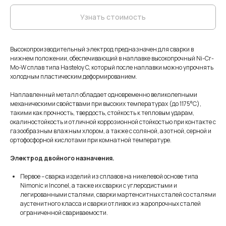
Узнать стоимость
Высокопроизводительный электрод предназначен для сварки в
нижнем положении, обеспечивающий в наплавке высокопрочный Ni-Cr-
Mo-W сплав типа Hasteloy C, который после наплавки можно упрочнять
холодным пластическим деформированием.
Наплавленный металл обладает одновременно великолепными
механическими свойствами при высоких температурах (до 1175°С),
такими как прочность, твердость, стойкость к тепловым ударам,
окалиностойкость и отличной коррозионной стойкостью при контакте с
газообразным влажным хлором, а также с соляной, азотной, серной и
ортофосфорной кислотами при комнатной температуре.
Электрод двойного назначения.
Первое – сварка изделий из сплавов на никелевой основе типа
Nimonic и Inconel, а также их сварки с углеродистыми и
легированными сталями, сварки мартенситных сталей со сталями
аустенитного класса и сварки отливок из жаропрочных сталей
ограниченной свариваемости.