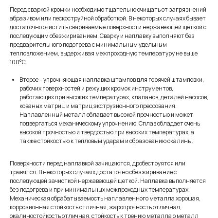
Перед сваркой кромки необходимо тщательно очищать от загрязнений
абразивом или пескоструйной обработкой. В некоторых случаях бывает
достаточно очистить свариваемые поверхности нержавеющей щеткой с
последующим обезжириванием. Сварку и наплавку выполняют без
предварительного подогрева с минимальным удельным
тепловложением, выдерживая межпроходную температуру не выше
100°С.
Второе – упрочняющая наплавка штампов для горячей штамповки,
рабочих поверхностей и режущих кромок инструментов,
работающих при высоких температурах, клапанов, деталей насосов,
кованых матриц и матриц экструзионного прессования.
Наплавленный металл обладает высокой прочностью и может
подвергаться механическому упрочнению. Сплав обладает очень
высокой прочностью и твердостью при высоких температурах, а
также стойкостью к тепловым ударам и образованию окалины.
Поверхности перед наплавкой зачищаются, дробеструятся или
травятся. В некоторых случаях достаточно обезжиривание с
последующей зачисткой нержавеющей щеткой. Наплавка выполняется
без подогрева и при минимальных межпроходных температурах.
Механическая обрабатываемость наплавленного металла хорошая,
коррозионная стойкость отличная, жаропрочность отличная,
окалиностойкость отличная, стойкость к трению металла о металл