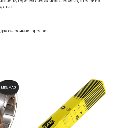
ьшинству горелок европейских производителей и к
дства.
 для сварочных горелок
ы
MIG/MAG