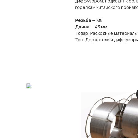
диффузором, подходит к бол
горелкам китайского произво
Резьба
— М8
Длина
— 43 мм
Товар: Расходные материалы
Тип: Держатели и диффузор