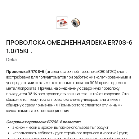
ПРОВОЛОКА ОМЕДНЕННАЯ DEKA ER70S-6
1.0/15КГ.
Deka
Проволока ER70S-6
(аналог сварочной проволоки СВ08Г2С) очень
востребована для полуавтоматов при работе с низколегированными и
углеродистыми сталями, к которым относятся 90% производимого
металлопроката. Причем, на омедненную сварочную проволоку
приходится 98 % всех продаж, связанных с защитой от коррозии. Это
объясняется тем, что эта проволока очень универсальна и имеет
обширную сферу применения. Помимо этого славится отличными
качествами сварочного соединения.
Сварочная проволока ER70S-6 позволит:
экономически широко и выгодно использовать продукт;
использовать в области дуги струйного переноса и короткой дуги;
упростить и ускорить сварочный процесс за счет рядной намотки;