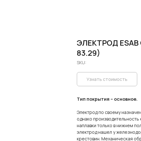
ЭЛЕКТРОД ESAB 
83.29)
SKU:
Узнать стоимость
Тип покрытия – основное.
Электрод по своему назначе
однако производительность е
наплавки только в нижнем п
электрод нашел у железнодо
крестовин. Механическая об