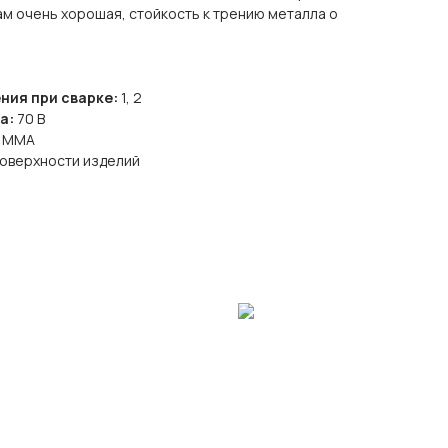
ам очень хорошая, стойкость к трению металла о
ия при сварке:
1, 2
а:
70 В
ы MMA
поверхности изделий