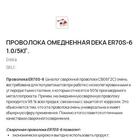
ПРОВОЛОКА ОМЕДНЕННАЯ DEKA ER70S-6
1.0/5КГ.
Deka
SKU:
Проволока ER70S-6
(аналог сварочной проволоки СВ08Г2С) очень
востребована для полуавтоматов при работе с низколегированными и
углеродистыми сталями, к которым относятся 90% производимого
металлопроката. Причем, на омедненную сварочную проволоку
приходится 98 % всех продаж, связанных с защитой от коррозии. Это
объясняется тем, что эта проволока очень универсальна и имеет
обширную сферу применения. Помимо этого славится отличными
качествами сварочного соединения.
Сварочная проволока ER70S-6 позволит:
экономически широко и выгодно использовать продукт;