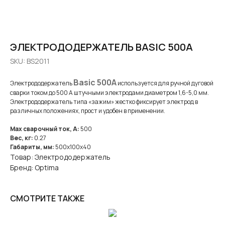
ЭЛЕКТРОДОДЕРЖАТЕЛЬ BASIC 500A
SKU:
BS2011
Basic 500А
Электрододержатель
используется для ручной дуговой
сварки током до 500 А штучными электродами диаметром 1,6-5,0 мм.
Электрододержатель типа «зажим» жестко фиксирует электрод в
различных положениях, прост и удобен в применении.
Max сварочный ток, А:
500
Вес, кг:
0.27
Габариты, мм:
500x100x40
Товар: Электрододержатель
Бренд: Optima
СМОТРИТЕ ТАКЖЕ